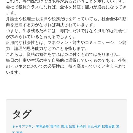
これは、専門性だけでは限界があるということを示しています。
会社で役員クラスになれば、全体を見渡す能力が必要になってき
ます。
弁護士や税理士も法律や税務だけを知っていても、社会全体の動
向を把握する力がなければ淘汰されていきます。
つまり、生き残るためには、専門性だけではなく汎用的な社会性
が求められていると言えるでしょう。
汎用的な社会性とは、マネジメント能力やコミュニケーション能
力、論理的思考能力などのことを指します。
これらは、資格の勉強をすれば身に付くものではありません。
毎日の仕事や生活の中で自発的に獲得していくものであり、今後
のビジネスにおいての必要性は、益々高まっていくと考えられて
います。
タグ
キャリアプラン
実務経験
専門性
環境
知識
社会性
自己分析
転職回数
適
正
面接