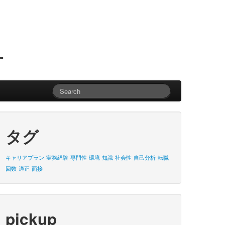
す
タグ
キャリアプラン
実務経験
専門性
環境
知識
社会性
自己分析
転職
回数
適正
面接
pickup