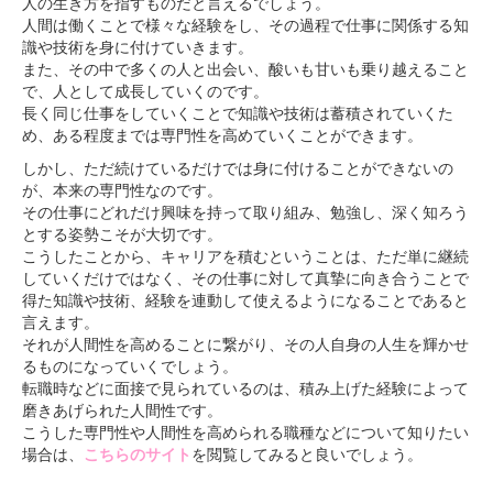
人の生き方を指すものだと言えるでしょう。
人間は働くことで様々な経験をし、その過程で仕事に関係する知
識や技術を身に付けていきます。
また、その中で多くの人と出会い、酸いも甘いも乗り越えること
で、人として成長していくのです。
長く同じ仕事をしていくことで知識や技術は蓄積されていくた
め、ある程度までは専門性を高めていくことができます。
しかし、ただ続けているだけでは身に付けることができないの
が、本来の専門性なのです。
その仕事にどれだけ興味を持って取り組み、勉強し、深く知ろう
とする姿勢こそが大切です。
こうしたことから、キャリアを積むということは、ただ単に継続
していくだけではなく、その仕事に対して真摯に向き合うことで
得た知識や技術、経験を連動して使えるようになることであると
言えます。
それが人間性を高めることに繋がり、その人自身の人生を輝かせ
るものになっていくでしょう。
転職時などに面接で見られているのは、積み上げた経験によって
磨きあげられた人間性です。
こうした専門性や人間性を高められる職種などについて知りたい
場合は、
こちらのサイト
を閲覧してみると良いでしょう。